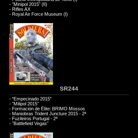
- "Minipol 2015" (II)
- Rifles AX
- Royal Air Force Museum (I)
SR244
- “Empecinado 2015”
- "Milipol 2015"
- Formación de Élite: BRIMO Mossos
- Maniobras Trident Juncture 2015 - 2ª
- Fuzileiros Portugal - 2ª
- "Battlefield Vegas"