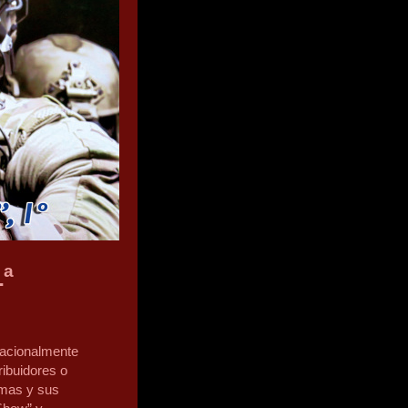
1ª
nacionalmente
ribuidores o
rmas y sus