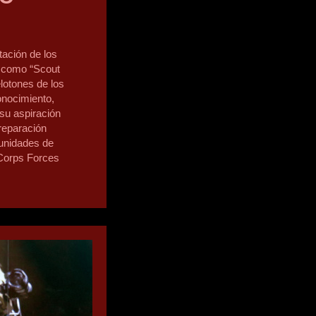
tación de los
e como “Scout
elotones de los
onocimiento,
su aspiración
preparación
 unidades de
Corps Forces