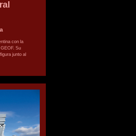
ral
na
ntina con la
as GEOF. Su
igura junto al