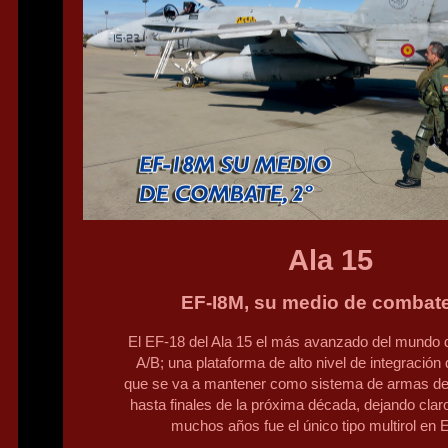
Ala 15
EF-I8M, su medio de combate
El EF-18 del Ala 15 el más avanzado del mundo de
A/B; una plataforma de alto nivel de integración
que se va a mantener como sistema de armas de 
hasta finales de la próxima década, dejando clar
muchos años fue el único tipo multirol en 