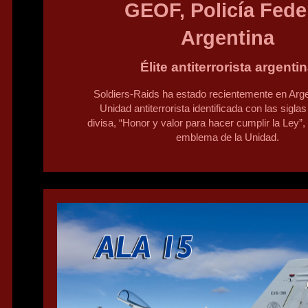
GEOF, Policía Fede
Argentina
Élite antiterrorista argenti
Soldiers-Raids ha estado recientemente en Arge
Unidad antiterrorista identificada con las sigl
divisa, “Honor y valor para hacer cumplir la Ley”, f
emblema de la Unidad.