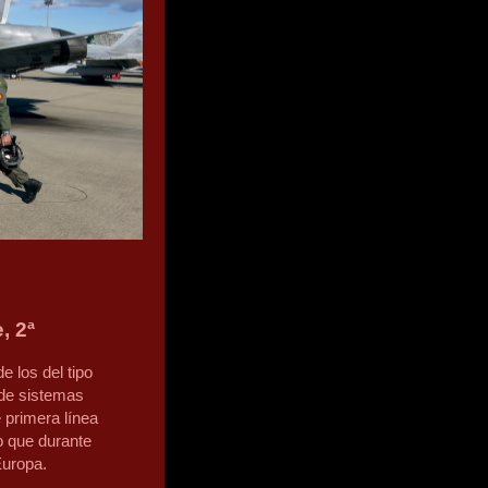
, 2ª
 los del tipo
 de sistemas
primera línea
o que durante
Europa.