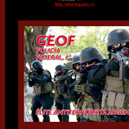
combate, 2º
Más información >>
Así se forma la élite: Scout Sniper
USMC
“Shot Show” 2017, Law Enforcement
ET, Sniper
ANME 2017 Las Vegas
Ingenieros, soldados y sabios