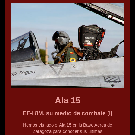
Así se forma la
élite: Légion
Étrangère, Fase
básica - Francia
Gendarmería
Nacional Argentina
GRUFLEX / FIMEX.
El TEAR en su más
importante ejercicio
de 2016
Phoenix Police
Museum
Ala 15
EF-I 8M, su medio de combate (I)
Hemos visitado el Ala 15 en la Base Aérea de
Zaragoza para conocer sus últimas