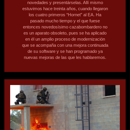
novedades y presentárselas. Allí mismo
estuvimos hace treinta años, cuando llegaron
los cuatro primeros “Hornet” al EA. Ha
pasado mucho tiempo y el que fuese
entonces novedosísimo cazabombardero no
es un aparato obsoleto, pues se ha aplicado
en él un amplio proceso de modernización
que se acompaña con una mejora continuada
de su software y se han programado ya
nuevas mejoras de las que les hablaremos.