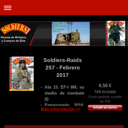
Revista de Militaria
y Cuerpos de Élite
Soldiers-Raids
257 - Febrero
2017
6,50
€
Ala 15. EF-I 8M, su
IVA incluido
medio de combate
Envío gratuito a partir
(I)
de 45€
Empecinado 2016.
Añadir al carrito
Más información >>
El MOE ejercita sus
múltiples
capacidades