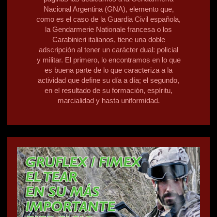
Nacional Argentina (GNA), elemento que,
como es el caso de la Guardia Civil española,
la Gendarmerie Nationale francesa o los
Carabinieri italianos, tiene una doble
adscripción al tener un carácter dual: policial
y militar. El primero, lo encontramos en lo que
es buena parte de lo que caracteriza a la
actividad que define su día a día; el segundo,
en el resultado de su formación, espíritu,
marcialidad y hasta uniformidad.