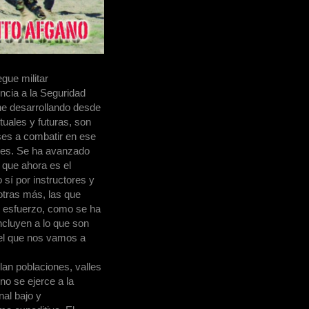
egue militar
encia a la Seguridad
ene desarrollando desde
uales y futuras, son
íses a combatir en ese
anes. Se ha avanzado
 que ahora es el
sí por instructores y
otras más, las que
se esfuerzo, como se ha
ncluyen a lo que son
 el que nos vamos a
lan poblaciones, valles
no se ejerce a la
al bajo y