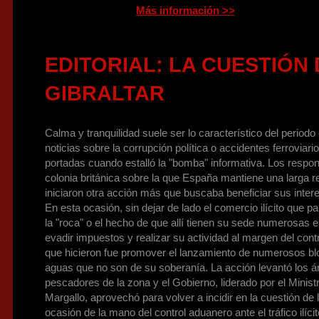
Más información >>
EDITORIAL: LA CUESTIÓN 
GIBRALTAR
Calma y tranquilidad suele ser lo característico del periodo 
noticias sobre la corrupción política o accidentes ferroviar
portadas cuando estalló la "bomba" informativa. Los respon
colonia británica sobre la que España mantiene una larga re
iniciaron otra acción más que buscaba beneficiar sus inter
En esta ocasión, sin dejar de lado el comercio ilícito que 
la "roca" o el hecho de que allí tienen su sede numerosa
evadir impuestos y realizar su actividad al margen del contr
que hicieron fue promover el lanzamiento de numerosos b
aguas que no son de su soberanía. La acción levantó los á
pescadores de la zona y el Gobierno, liderado por el Minist
Margallo, aprovechó para volver a incidir en la cuestión de 
ocasión de la mano del control aduanero ante el tráfico ilíci