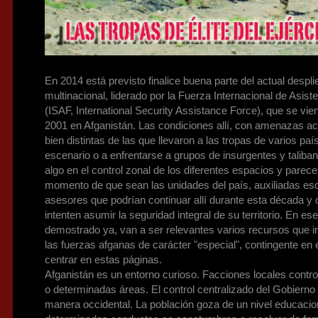
En 2014 está previsto finalice buena parte del actual despli
multinacional, liderado por la Fuerza Internacional de Asist
(ISAF, International Security Assistance Force), que se vi
2001 en Afganistán. Las condiciones allí, con amenazas act
bien distintas de las que llevaron a las tropas de varios pa
escenario o a enfrentarse a grupos de insurgentes y talib
algo en el control zonal de los diferentes espacios y parece
momento de que sean las unidades del país, auxiliadas eso 
asesores que podrían continuar allí durante esta década y 
intenten asumir la seguridad integral de su territorio. En e
demostrado ya, van a ser relevantes varios recursos que i
las fuerzas afganas de carácter "especial", contingente en
centrar en estas páginas.
Afganistán es un entorno curioso. Facciones locales contro
o determinadas áreas. El control centralizado del Gobierno 
manera occidental. La población goza de un nivel educacion