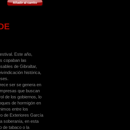
Añadir al carrito
DE
estival. Este año,
ios copaban las
sables de Gibraltar,
ivindicación histórica,
eses.
parece ser se genera en
s empresas que buscan
ol de los gobiernos, lo
loques de hormigón en
nimos entre los
ro de Exteriores García
la soberanía, en esta
to de tabaco o la