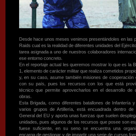
Desde hace unos meses venimos presentándoles en las
Raids cual es la realidad de diferentes unidades del Ejérci
tarea asignada a uno de nuestros colaboradores internaci
ese entorno concreto.
En el reportaje actual les queremos mostrar lo que es la B
1, elemento de carácter militar que realiza cometidos prop
y, en su caso, asume también misiones de cooperación co
con su país, pues los recursos con los que está provi
técnico que permite aprovecharlos en el desarrollo de 
obras.
Esta Brigada, como diferentes batallones de Infantería
varios grupos de Artillería, está encuadrada dentro d
General del EU y aporta unas fuerzas que suelen despleg
unidades, pues algunos de los recursos que posee son espe
fuese suficiente, en su seno se encuentra una organi
encarga de gestionar y de impartir una serie de cursos for