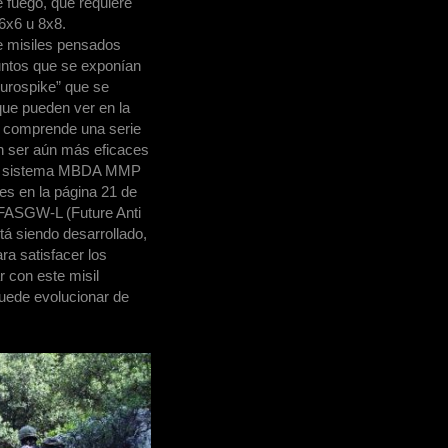
e fuego, que requiere
 6x6 u 8x8.
e misiles pensados
untos que se exponían
Eurospike” que se
que pueden ver en la
e comprende una serie
n ser aún más eficaces
es el sistema MBDA MMP
es en la página 21 de
l FASGW-L (Future Anti
tá siendo desarrollado,
ra satisfacer los
r con este misil
uede evolucionar de