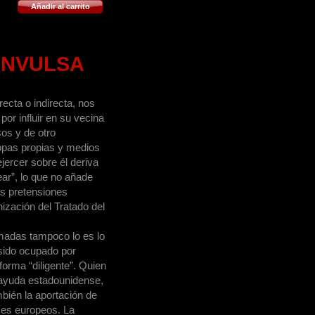
Añadir al carrito
ONVULSA
ecta o indirecta, nos
or influir en su vecina
os y de otro
ropas propias y medios
ejercer sobre él deriva
ar”, lo que no añade
as pretensiones
ización del Tratado del
lmadas tampoco lo es lo
 sido ocupado por
forma “diligente”. Quien
 ayuda estadounidense,
bién la aportación de
ses europeos. La