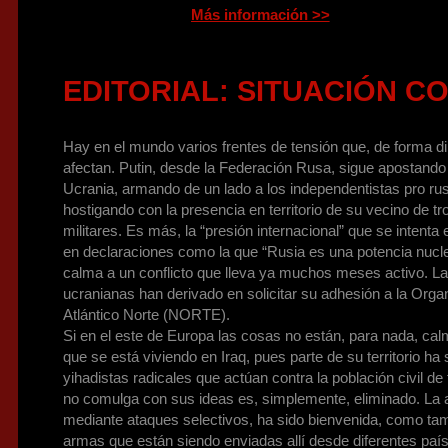
Más información >>
EDITORIAL: SITUACIÓN C
Hay en el mundo varios frentes de tensión que, de forma dir
afectan. Putin, desde la Federación Rusa, sigue apostando p
Ucrania, armando de un lado a los independentistas pro rus
hostigando con la presencia en territorio de su vecino de t
militares. Es más, la “presión internacional” que se intenta 
en declaraciones como la que “Rusia es una potencia nucle
calma a un conflicto que lleva ya muchos meses activo. L
ucranianas han derivado en solicitar su adhesión a la Organ
Atlántico Norte (NORTE).
Si en el este de Europa las cosas no están, para nada, ca
que se está viviendo en Iraq, pues parte de su territorio ha
yihadistas radicales que actúan contra la población civil de 
no comulga con sus ideas es, simplemente, eliminado. La
mediante ataques selectivos, ha sido bienvenida, como tam
armas que están siendo enviadas allí desde diferentes paí