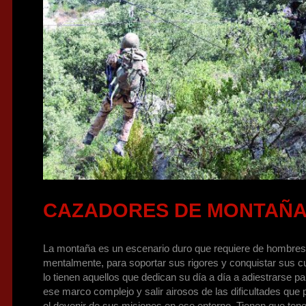
CAZADORES DE MONTAÑ
La montaña es un escenario duro que requiere de hombres 
mentalmente, para soportar sus rigores y conquistar sus c
lo tienen aquellos que dedican su día a día a adiestrarse p
ese marco complejo y salir airosos de las dificultades que
el devenir de sus misiones en ese entorno. Tienen que tene