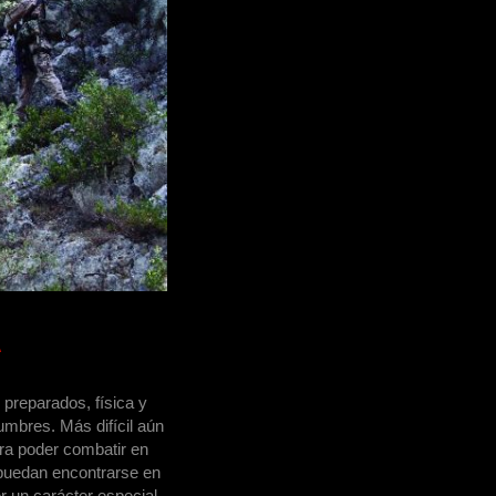
A
preparados, física y
umbres. Más difícil aún
ara poder combatir en
 puedan encontrarse en
r un carácter especial