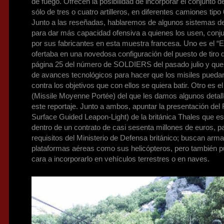
de fuego. Ofrecen la posibilidad de incorporar el conjunto d
sólo de tres o cuatro artilleros, en diferentes camiones tipo
Junto a las reseñadas, hablaremos de algunos sistemas d
para dar más capacidad ofensiva a quienes los usen, conj
por sus fabricantes en esta muestra francesa. Uno es el “
ofertaba en una novedosa configuración del puesto de tiro 
página 25 del número de SOLDIERS del pasado julio y qu
de avances tecnológicos para hacer que los misiles pueda
contra los objetivos que con ellos se quiera batir. Otro 
(Missile Moyenne Portée) del que les damos algunos detall
este reportaje. Junto a ambos, apuntar la presentación de
Surface Guided Leapon-Light) de la británica Thales que es
dentro de un contrato de casi sesenta millones de euros, pa
requisitos del Ministerio de Defensa británico; buscan arma
plataformas aéreas como sus helicópteros, pero también p
cara a incorporarlo en vehículos terrestres o en naves.