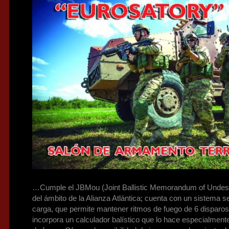
…Cumple el JBMou (Joint Ballistic Memorandum of Undest
del ámbito de la Alianza Atlántica; cuenta con un sistema
carga, que permite mantener ritmos de fuego de 6 disparos
incorpora un calculador balístico que lo hace especialment