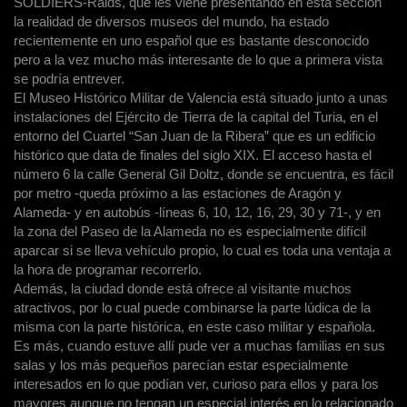
SOLDIERS-Raids, que les viene presentando en esta sección
la realidad de diversos museos del mundo, ha estado
recientemente en uno español que es bastante desconocido
pero a la vez mucho más interesante de lo que a primera vista
se podría entrever.
El Museo Histórico Militar de Valencia está situado junto a unas
instalaciones del Ejército de Tierra de la capital del Turia, en el
entorno del Cuartel “San Juan de la Ribera” que es un edificio
histórico que data de finales del siglo XIX. El acceso hasta el
número 6 la calle General Gil Doltz, donde se encuentra, es fácil
por metro -queda próximo a las estaciones de Aragón y
Alameda- y en autobús -líneas 6, 10, 12, 16, 29, 30 y 71-, y en
la zona del Paseo de la Alameda no es especialmente difícil
aparcar si se lleva vehículo propio, lo cual es toda una ventaja a
la hora de programar recorrerlo.
Además, la ciudad donde está ofrece al visitante muchos
atractivos, por lo cual puede combinarse la parte lúdica de la
misma con la parte histórica, en este caso militar y española.
Es más, cuando estuve allí pude ver a muchas familias en sus
salas y los más pequeños parecían estar especialmente
interesados en lo que podían ver, curioso para ellos y para los
mayores aunque no tengan un especial interés en lo relacionado