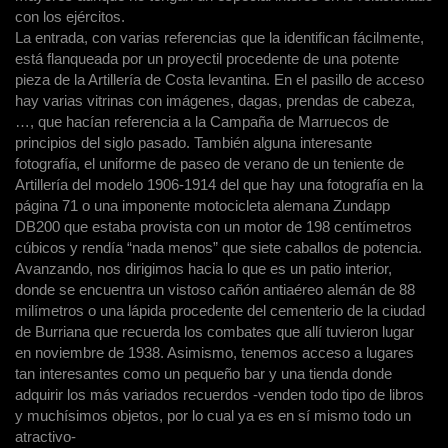
con los ejércitos.
La entrada, con varias referencias que la identifican fácilmente,
está flanqueada por un proyectil procedente de una potente
pieza de la Artillería de Costa levantina. En el pasillo de acceso
hay varias vitrinas con imágenes, dagas, prendas de cabeza,
…, que hacían referencia a la Campaña de Marruecos de
principios del siglo pasado. También alguna interesante
fotografía, el uniforme de paseo de verano de un teniente de
Artillería del modelo 1906-1914 del que hay una fotografía en la
página 71 o una imponente motocicleta alemana Zundapp
DB200 que estaba provista con un motor de 198 centímetros
cúbicos y rendía “nada menos” que siete caballos de potencia.
Avanzando, nos dirigimos hacia lo que es un patio interior,
donde se encuentra un vistoso cañón antiaéreo alemán de 88
milímetros o una lápida procedente del cementerio de la ciudad
de Burriana que recuerda los combates que allí tuvieron lugar
en noviembre de 1938. Asimismo, tenemos acceso a lugares
tan interesantes como un pequeño bar y una tienda donde
adquirir los más variados recuerdos -venden todo tipo de libros
y muchísimos objetos, por lo cual ya es en sí mismo todo un
atractivo-