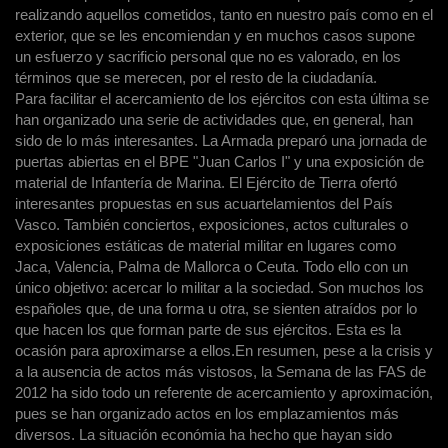
ROPA, EQUIPO,
realizando aquellos cometidos, tanto en nuestro país como en el
ARMAS,
exterior, que se les encomiendan y en muchos casos supone
ACCESORIOS, AIRE
un esfuerzo y sacrificio personal que no es valorado, en los
LIBRE Y
términos que se merecen, por el resto de la ciudadanía.
CUCHILLERÍA.
Para facilitar el acercamiento de los ejércitos con esta última se
han organizado una serie de actividades que, en general, han
sido de lo más interesantes. La Armada preparó una jornada de
puertas abiertas en el BPE "Juan Carlos I" y una exposición de
material de Infantería de Marina. El Ejército de Tierra ofertó
interesantes propuestas en sus acuartelamientos del País
Vasco. También conciertos, exposiciones, actos culturales o
exposiciones estáticas de material militar en lugares como
Jaca, Valencia, Palma de Mallorca o Ceuta. Todo ello con un
único objetivo: acercar lo militar a la sociedad. Son muchos los
españoles que, de una forma u otra, se sienten atraídos por lo
que hacen los que forman parte de sus ejércitos. Esta es la
ocasión para aproximarse a ellos.En resumen, pese a la crisis y
a la ausencia de actos más vistosos, la Semana de las FAS de
2012 ha sido todo un referente de acercamiento y aproximación,
pues se han organizado actos en los emplazamientos más
diversos. La situación económia ha hecho que hayan sido