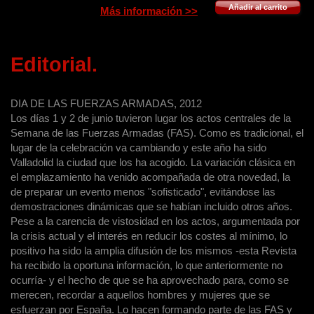
Añadir al carrito
Fuerzas Especiales
Más información >>
brasileñas - SEAL's (4ª
parte), Acciones de
combate - Custom
Editorial.
Border Protection.
NCRAB Air Unit -
Chaleco balístico
DIA DE LAS FUERZAS ARMADAS, 2012
porta-equipo de
Los días 1 y 2 de junio tuvieron lugar los actos centrales de la
combate de Elite Bags
Semana de las Fuerzas Armadas (FAS). Como es tradicional, el
- Curso de Protección
lugar de la celebración va cambiando y este año ha sido
Licencia SIA -
Valladolid la ciudad que los ha acogido. La variación clásica en
"UNVEX" 2012.
el emplazamiento ha venido acompañada de otra novedad, la
España muestra sus
de preparar un evento menos "sofisticado", evitándose las
capacidades en
demostraciones dinámicas que se habían incluido otros años.
sistemas autónomos -
Pese a la carencia de vistosidad en los actos, argumentada por
United States Army
la crisis actual y el interés en reducir los costes al mínimo, lo
Quartermaster
positivo ha sido la amplia difusión de los mismos -esta Revista
Museum - "El Mundo
ha recibido la oportuna información, lo que anteriormente no
de las Armas".
ocurría- y el hecho de que se ha aprovechado para, como se
INCLUYE CATÁLOGO
merecen, recordar a aquellos hombres y mujeres que se
DE 16 PÁGINAS DE
esfuerzan por España. Lo hacen formando parte de las FAS y