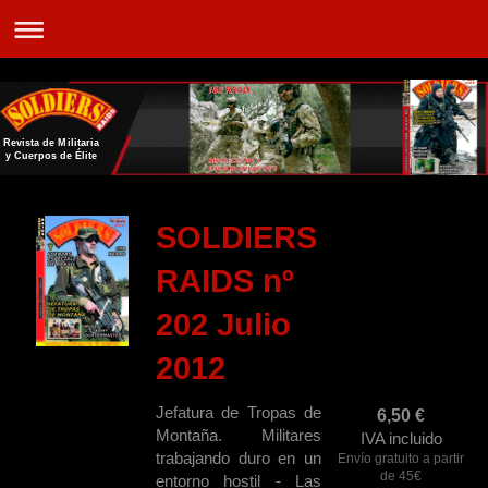
Revista de Militaria
y Cuerpos de Élite
SOLDIERS
RAIDS nº
202 Julio
2012
Jefatura de Tropas de
6,50
€
Montaña. Militares
IVA incluido
trabajando duro en un
Envío gratuito a partir
de 45€
entorno hostil - Las