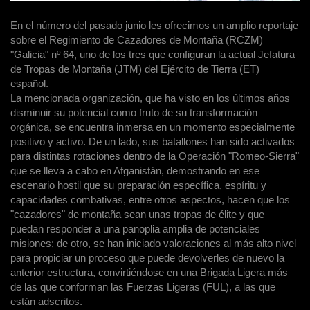
En el número del pasado junio les ofrecimos un amplio reportaje
sobre el Regimiento de Cazadores de Montaña (RCZM)
"Galicia" nº 64, uno de los tres que configuran la actual Jefatura
de Tropas de Montaña (JTM) del Ejército de Tierra (ET)
español.
La mencionada organización, que ha visto en los últimos años
disminuir su potencial como fruto de su transformación
orgánica, se encuentra inmersa en un momento especialmente
positivo y activo. De un lado, sus batallones han sido activados
para distintas rotaciones dentro de la Operación "Romeo-Sierra"
que se lleva a cabo en Afganistán, demostrando en ese
escenario hostil que su preparación específica, espíritu y
capacidades combativas, entre otros aspectos, hacen que los
"cazadores" de montaña sean unas tropas de élite y que
puedan responder a una panoplia amplia de potenciales
misiones; de otro, se han iniciado valoraciones al más alto nivel
para propiciar un proceso que puede devolverles de nuevo la
anterior estructura, convirtiéndose en una Brigada Ligera más
de las que conforman las Fuerzas Ligeras (FUL), a las que
están adscritos.