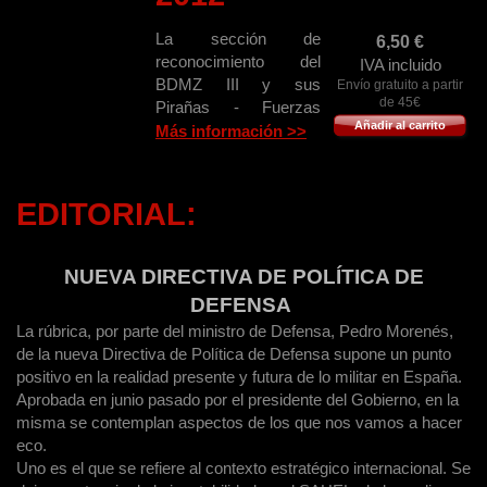
La sección de
6,50
€
reconocimiento del
IVA incluido
BDMZ III y sus
Envío gratuito a partir
de 45€
Pirañas - Fuerzas
Añadir al carrito
"ESPECIALES de
Más información >>
Israel (2ª parte) -
RCZM "AMERICA" nº
66 Cazadores de
EDITORIAL:
Montaña en Pamplona
- Equipos IEEI Los
"DESACTIVADORES"
NUEVA DIRECTIVA DE POLÍTICA DE
de la Guardia Nacional
DEFENSA
Republican Portuguesa
La rúbrica, por parte del ministro de Defensa, Pedro Morenés,
- Desfile en Madrid del
de la nueva Directiva de Política de Defensa supone un punto
12 de Octubre -
positivo en la realidad presente y futura de lo militar en España.
Pistola GLOCK. Un
Aprobada en junio pasado por el presidente del Gobierno, en la
diseño que a muchos
misma se contemplan aspectos de los que nos vamos a hacer
gusta ... y a pocos no -
eco.
LVT Museum World
Uno es el que se refiere al contexto estratégico internacional. Se
War II & Korea .