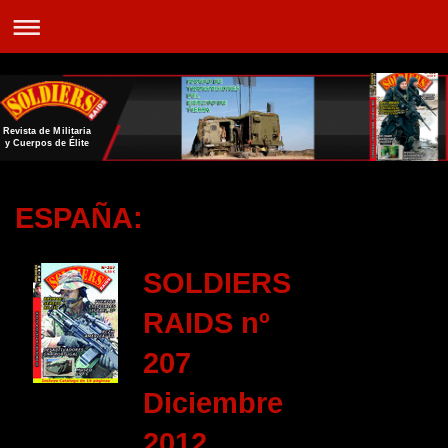
Revista de Militaria
y Cuerpos de Élite
ESPAÑA:
SOLDIERS
RAIDS nº
207
Diciembre
2012