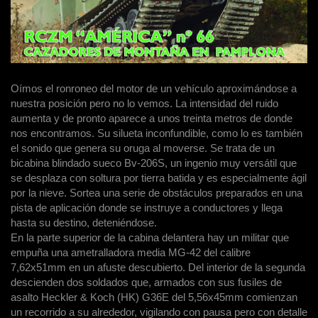
Oímos el ronroneo del motor de un vehículo aproximándose a
nuestra posición pero no lo vemos. La intensidad del ruido
aumenta y de pronto aparece a unos treinta metros de donde
nos encontramos. Su silueta inconfundible, como lo es también
el sonido que genera su oruga al moverse. Se trata de un
bicabina blindado sueco Bv-206S, un ingenio muy versátil que
se desplaza con soltura por tierra batida y es especialmente ágil
por la nieve. Sortea una serie de obstáculos preparados en una
pista de aplicación donde se instruye a conductores y llega
hasta su destino, deteniéndose.
En la parte superior de la cabina delantera hay un militar que
empuña una ametralladora media MG-42 del calibre
7,62x51mm en un afuste descubierto. Del interior de la segunda
descienden dos soldados que, armados con sus fusiles de
asalto Heckler & Koch (HK) G36E del 5,56x45mm comienzan
un recorrido a su alrededor, vigilando con pausa pero con detalle